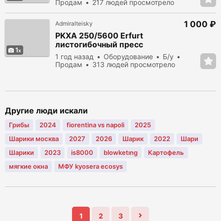
Продам
217 людей просмотрело
1 000 ₽
Admiralteisky
PKXA 250/5600 Erfurt
листогибочный пресс
1
1 год назад
Оборудование
Б/у
Продам
313 людей просмотрело
Другие люди искали
Грибы
2024
fiorentina vs napoli
2025
Шарики москва
2027
2026
Шарик
2022
Шари
Шарики
2023
is8000
blowketıng
Картофель
мягкие окна
МФУ kyosera ecosys
1
2
3