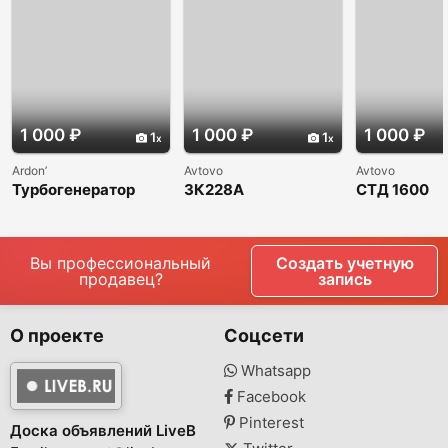
1 000 ₽
1 000 ₽
1 000 ₽
1
1
Ardon’
Avtovo
Avtovo
Турбогенератор
3К228А
СТД 1600
Кубань 0,75
внутришлифовальн
синхронны
ый станок
электродви
Вы профессиональный
Создать учетную
продавец?
запись
О проекте
Соцсети
Whatsapp
Facebook
Pinterest
Доска объявлений LiveB