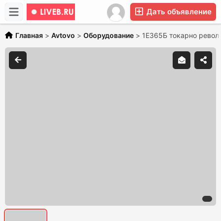
Дать объявление
Главная
>
Avtovo
>
Оборудование
>
1Е365Б токарно револ