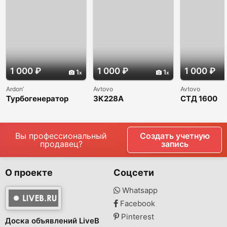
1 000 ₽
1 000 ₽
1 000 ₽
1
1
Ardon’
Avtovo
Avtovo
Турбогенератор
3К228А
СТД 1600
Кубань 0,75
внутришлифовальн
синхронны
ый станок
электродви
Вы профессиональный
Создать учетную
продавец?
запись
О проекте
Соцсети
Whatsapp
Facebook
Pinterest
Доска объявлений LiveB