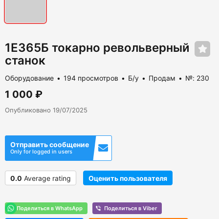
1Е365Б токарно револьверный
станок
Оборудование
194 просмотров
Б/у
Продам
№: 230
1 000 ₽
Опубликовано 19/07/2025
Отправить сообщение
Only for logged in users
0.0
Average rating
Оценить пользователя