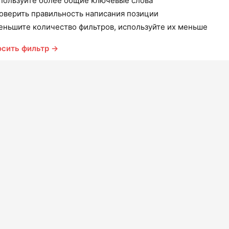
пользуйте более общие ключевые слова
оверить правильность написания позиции
еньшите количество фильтров, используйте их меньше
осить фильтр →