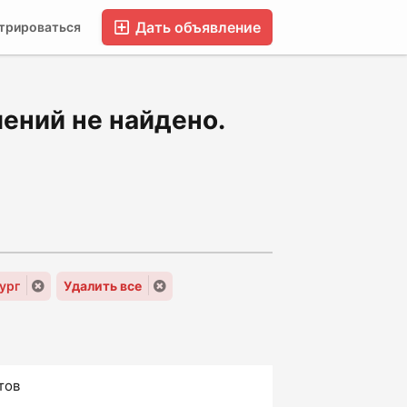
Дать объявление
трироваться
FAQ
Блог
Форумы
Компании
ений не найдено.
ург
Удалить все
тов