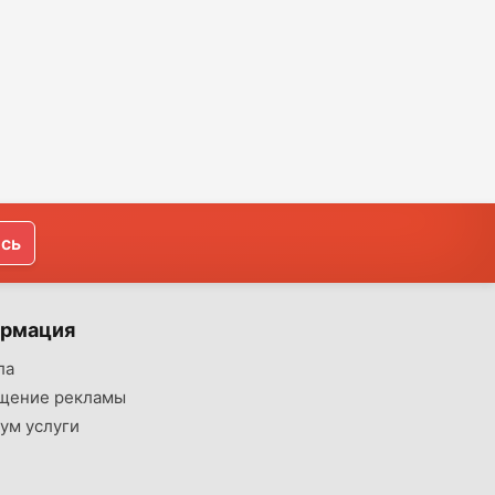
ись
рмация
ла
щение рекламы
ум услуги