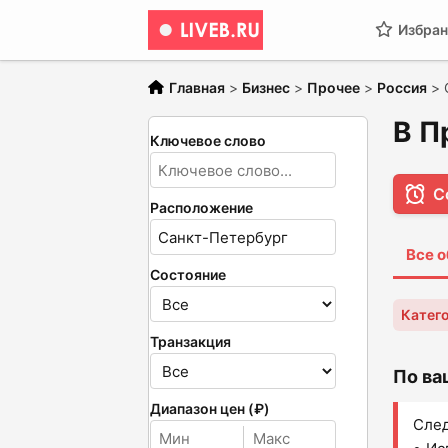
Избран
Главная
>
Бизнес
>
Прочее
>
Россия
>
В П
Ключевое слово
С
Расположение
Все 
Состояние
Катег
Транзакция
По ва
Диапазон цен (₽)
След