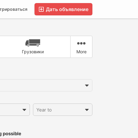
Дать объявление
трироваться
FAQ
Блог
Форумы
Компании
Грузовики
More
g possible