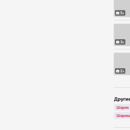
5
3
2
Други
Шарик
Шарики