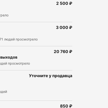
2 500 ₽
трело
3 000 ₽
71 людей просмотрело
20 760 ₽
8 выходов
юдей просмотрело
Уточните у продавца
юдей
850 ₽