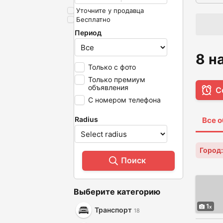
Уточните у продавца
Бесплатно
Период
8 н
Только с фото
Только премиум
объявления
С
С номером телефона
Radius
Все 
Город
Поиск
Выберите категорию
1
Транспорт
18