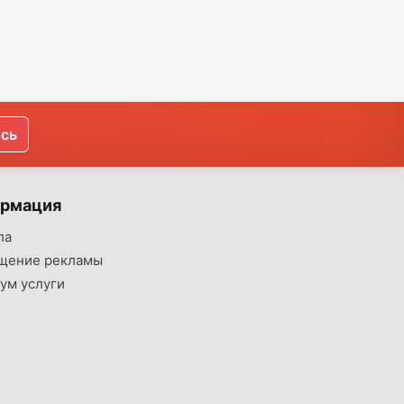
ись
рмация
ла
щение рекламы
ум услуги