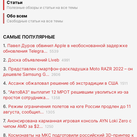
Статьи
Полезные обзоры и статьи на все темы
Обо всем
Свободные статьи на все темы
САМЫЕ ПОПУЛЯРНЫЕ
1.
Павел Дуров обвинил Apple в необоснованной задержке
обновления Telegra...
5539
2.
Доска объявлений Liveb
4991
3.
Представлен смартфон-раскладушка Moto RAZR 2022 – он
дешевле Samsung G...
2606
4.
Ассанж обжаловал решение об экстрадиции в США
1511
5.
"АвтоВАЗ" выплатит 12 МРОТ решившим уволиться из-за
простоя сотрудника...
1358
6.
Режим ограничения полетов на юге России продлен до 11
августа, сообщил...
1305
7.
Анонсирована карманная игровая консоль AYN Loki Zero с
чипом AMD за $2...
1250
8.
Космонавты на МКС подготовили российский 3D-принтер к