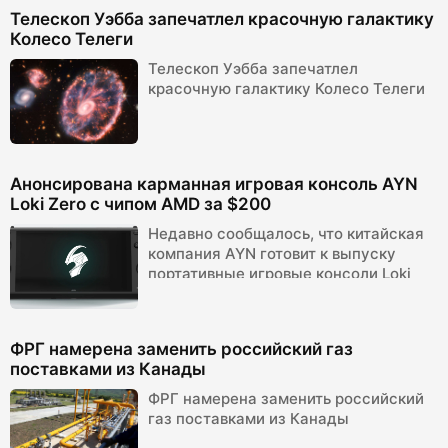
Телескоп Уэбба запечатлел красочную галактику
Колесо Телеги
Телескоп Уэбба запечатлел
красочную галактику Колесо Телеги
Анонсирована карманная игровая консоль AYN
Loki Zero с чипом AMD за $200
Недавно сообщалось, что китайская
компания AYN готовит к выпуску
портативные игровые консоли Loki
Mini, Loki Mini Pro, Loki и Loki Max с
про...
ФРГ намерена заменить российский газ
поставками из Канады
ФРГ намерена заменить российский
газ поставками из Канады