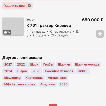
Удалить все
650 000 ₽
Yeysk
К 701 трактор Кировец
4 лет назад
Спецтехника
Б/
1
у
Продам
217 людей
просмотрело
Другие люди искали
2027
2022
Шари
Грибы
Шарики
Шарики москва
2024
Шарик
2023
fiorentina vs napoli
is8000
blowketıng
Картофель
мягкие окна
МФУ kyosera ecosys
Амадины
2026