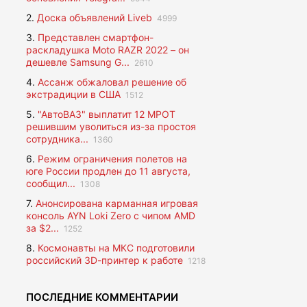
2.
Доска объявлений Liveb
4999
3.
Представлен смартфон-
раскладушка Moto RAZR 2022 – он
дешевле Samsung G...
2610
4.
Ассанж обжаловал решение об
экстрадиции в США
1512
5.
"АвтоВАЗ" выплатит 12 МРОТ
решившим уволиться из-за простоя
сотрудника...
1360
6.
Режим ограничения полетов на
юге России продлен до 11 августа,
сообщил...
1308
7.
Анонсирована карманная игровая
консоль AYN Loki Zero с чипом AMD
за $2...
1252
8.
Космонавты на МКС подготовили
российский 3D-принтер к работе
1218
ПОСЛЕДНИЕ КОММЕНТАРИИ