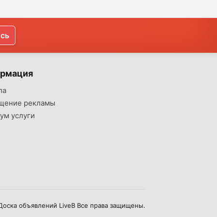
ись
рмация
ла
щение рекламы
ум услуги
Доска объявлений LiveB Все права защищены.