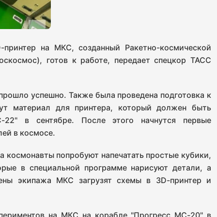
-принтер на МКС, созданный Ракетно-космической
оскосмос), готов к работе, передает спецкор ТАСС
 прошло успешно. Также была проведена подготовка к
дут материал для принтера, который должен быть
-22" в сентябре. После этого начнутся первые
ей в космосе.
ла космонавты попробуют напечатать простые кубики,
орые в специальной программе нарисуют детали, а
лены экипажа МКС загрузят схемы в 3D-принтер и
периментов на МКС на корабле "Прогресс МС-20" в