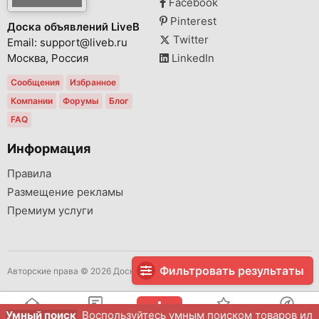
Facebook
Pinterest
Доска объявлений LiveB
Twitter
Email: support@liveb.ru
Москва, Россия
LinkedIn
Сообщения
Избранное
Компании
Форумы
Блог
FAQ
Информация
Правила
Размещение рекламы
Премиум услуги
Фильтровать результаты
Авторские права © 2026 Доска объявлений LiveB Все права защищены.
Умный поиск
Воспользуйтесь умным поиском товаров или у
Главная
Сообщения
Избранное
Расположение