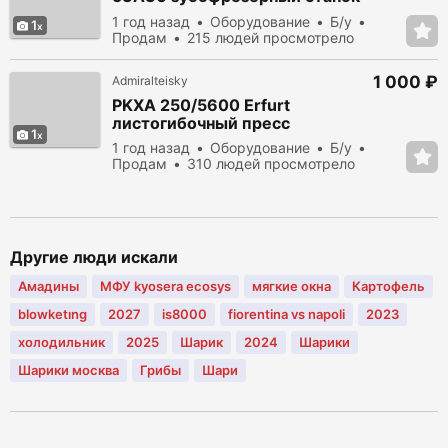
1 год назад
Оборудование
Б/у
1
Продам
215 людей просмотрело
1 000 ₽
Admiralteisky
PKXA 250/5600 Erfurt
листогибочный пресс
1
1 год назад
Оборудование
Б/у
Продам
310 людей просмотрело
Другие люди искали
Амадины
МФУ kyosera ecosys
мягкие окна
Картофель
blowketıng
2027
is8000
fiorentina vs napoli
2023
холодильник
2025
Шарик
2024
Шарики
Шарики москва
Грибы
Шари