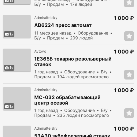
1
Б/у
Продам
179 людей
просмотрело
1 000 ₽
Admiralteisky
АВ6224 пресс автомат
11 месяцев назад
Оборудование
1
Б/у
Продам
209 людей
просмотрело
1 000 ₽
Avtovo
1Е365Б токарно револьверный
станок
1
1 год назад
Оборудование
Б/у
Продам
194 людей просмотрело
1 000 ₽
Admiralteisky
МС-032 обрабатывающий
центр осевой
1
1 год назад
Оборудование
Б/у
Продам
235 людей просмотрело
1 000 ₽
Admiralteisky
53А30 зубофрезерный станок